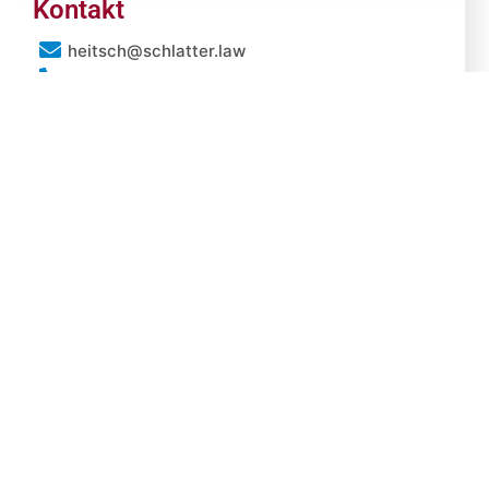
Kontakt
heitsch@schlatter.law
06221 - 9812-60
06221 - 9812-73
LinkedIn
Bleiben Sie mit uns in
Kontakt